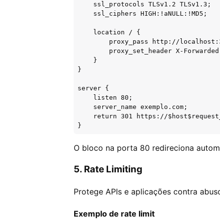
    ssl_protocols TLSv1.2 TLSv1.3;

    ssl_ciphers HIGH:!aNULL:!MD5;

    location / {

        proxy_pass http://localhost:3
        proxy_set_header X-Forwarded
    }

}

server {

    listen 80;

    server_name exemplo.com;

    return 301 https://$host$request_
}
O bloco na porta 80 redireciona auto
5. Rate Limiting
Protege APIs e aplicações contra abuso
Exemplo de rate limit