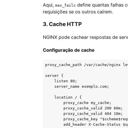
Aqui,
define quantas falhas 
max_fails
requisições se os outros caírem.
3. Cache HTTP
NGINX pode cachear respostas de servi
Configuração de cache
proxy_cache_path /var/cache/nginx le
server {

    listen 80;

    server_name exemplo.com;

    location / {

        proxy_cache my_cache;

        proxy_cache_valid 200 60m;

        proxy_cache_valid 404 10m;

        proxy_cache_key "$scheme$req
        add_header X-Cache-Status $u