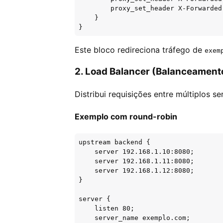
        proxy_set_header X-Forwarded
    }

}
Este bloco redireciona tráfego de
exem
2. Load Balancer (Balanceament
Distribui requisições entre múltiplos s
Exemplo com round-robin
upstream backend {

    server 192.168.1.10:8080;

    server 192.168.1.11:8080;

    server 192.168.1.12:8080;

}

server {

    listen 80;

    server_name exemplo.com;
