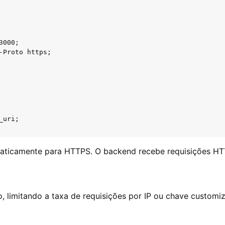
000;

-Proto https;

uri;

maticamente para HTTPS. O backend recebe requisições HT
, limitando a taxa de requisições por IP ou chave customi