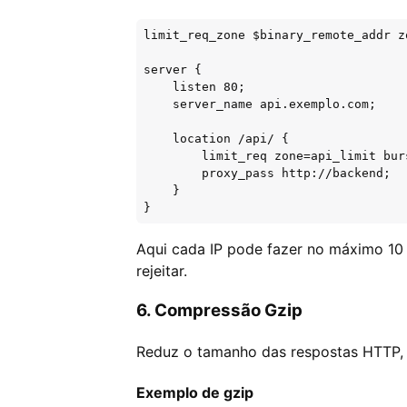
limit_req_zone $binary_remote_addr z
server {

    listen 80;

    server_name api.exemplo.com;

    location /api/ {

        limit_req zone=api_limit bur
        proxy_pass http://backend;

    }

}
Aqui cada IP pode fazer no máximo 10
rejeitar.
6. Compressão Gzip
Reduz o tamanho das respostas HTTP,
Exemplo de gzip