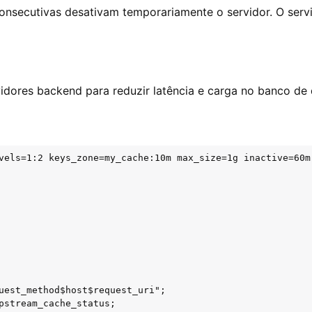
consecutivas desativam temporariamente o servidor. O se
dores backend para reduzir latência e carga no banco de
vels=1:2 keys_zone=my_cache:10m max_size=1g inactive=60m;
uest_method$host$request_uri";

pstream_cache_status;
