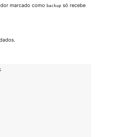
rvidor marcado como
só recebe
backup
 dados.

