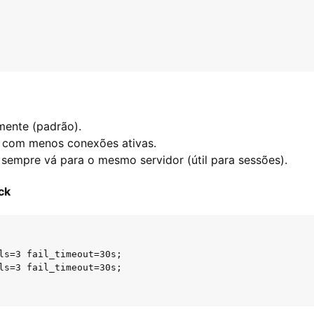
mente (padrão).
r com menos conexões ativas.
sempre vá para o mesmo servidor (útil para sessões).
ck
ls=3 fail_timeout=30s;

ls=3 fail_timeout=30s;
