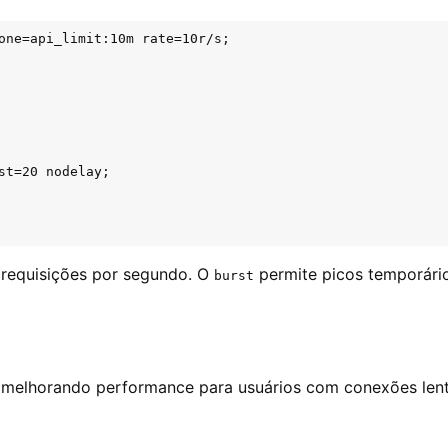
one=api_limit:10m rate=10r/s;

st=20 nodelay;

 requisições por segundo. O
permite picos temporário
burst
 melhorando performance para usuários com conexões lent