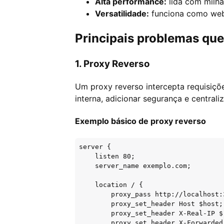
Alta performance:
lida com milh
Versatilidade:
funciona como web 
Principais problemas qu
1. Proxy Reverso
Um proxy reverso intercepta requisiçõ
interna, adicionar segurança e centraliz
Exemplo básico de proxy reverso
server {

    listen 80;

    server_name exemplo.com;

    location / {

        proxy_pass http://localhost:3
        proxy_set_header Host $host;

        proxy_set_header X-Real-IP $
        proxy_set_header X-Forwarded